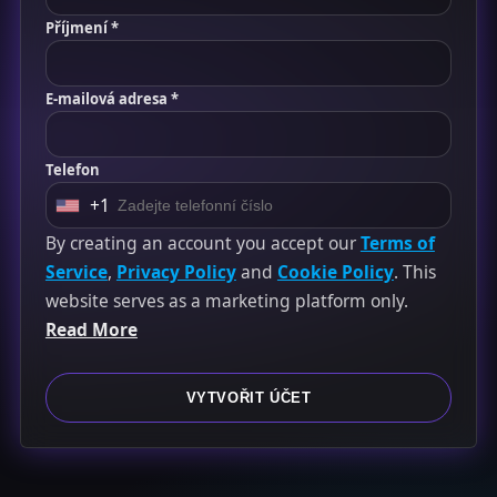
Příjmení *
E-mailová adresa *
Telefon
+1
U
n
By creating an account you accept our
Terms of
i
Service
,
Privacy Policy
and
Cookie Policy
. This
t
website serves as a marketing platform only.
e
Read More
d
S
VYTVOŘIT ÚČET
t
a
t