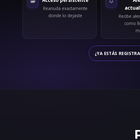
Acceso persistente
Al
actual
Reanuda exactamente
donde lo dejaste
Recibe ale
como l
ma
¿YA ESTÁS REGISTRA