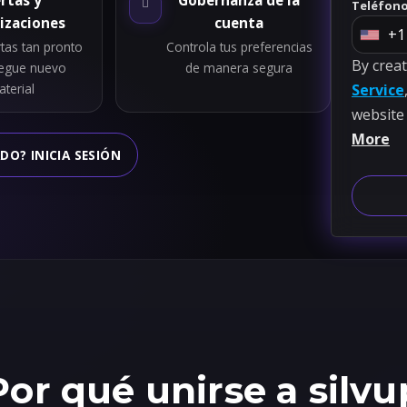
ertas y
Gobernanza de la
Teléfon
izaciones
cuenta
+1
U
rtas tan pronto
Controla tus preferencias
By crea
n
legue nuevo
de manera segura
terial
Service
i
website
t
More
e
DO? INICIA SESIÓN
d
S
t
a
t
e
s
+
1
Por qué unirse a silvu