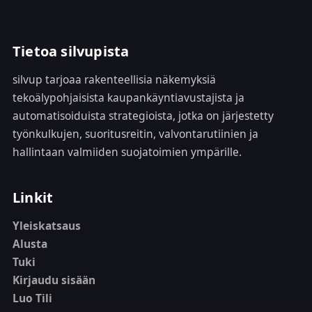
Tietoa silvupista
silvup tarjoaa rakenteellisia näkemyksiä
tekoälypohjaisista kaupankäyntiavustajista ja
automatisoiduista strategioista, jotka on järjestetty
työnkulkujen, suoritusreitin, valvontarutiinien ja
hallintaan valmiiden suojatoimien ympärille.
Linkit
Yleiskatsaus
Alusta
Tuki
Kirjaudu sisään
Luo Tili