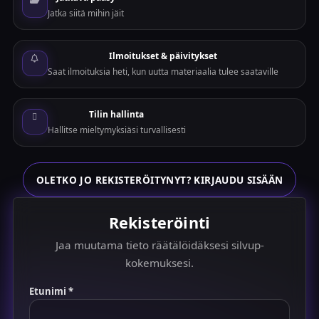
Jatka siitä mihin jäit
Ilmoitukset & päivitykset
Saat ilmoituksia heti, kun uutta materiaalia tulee saataville
Tilin hallinta
Hallitse mieltymyksiäsi turvallisesti
OLETKO JO REKISTERÖITYNYT? KIRJAUDU SISÄÄN
Rekisteröinti
Jaa muutama tieto räätälöidäksesi silvup-
kokemuksesi.
Etunimi *