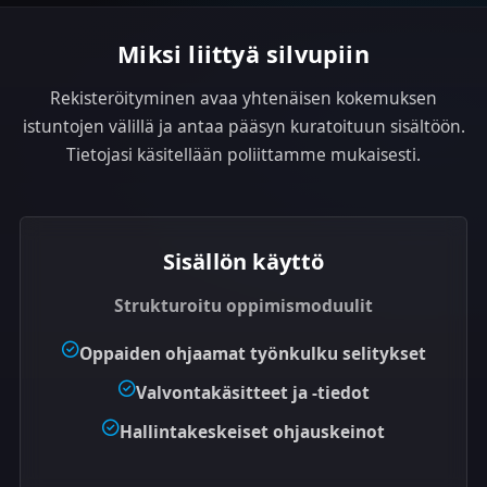
e
s
Miksi liittyä silvupiin
+
1
Rekisteröityminen avaa yhtenäisen kokemuksen
istuntojen välillä ja antaa pääsyn kuratoituun sisältöön.
Tietojasi käsitellään poliittamme mukaisesti.
Sisällön käyttö
Strukturoitu oppimismoduulit
Oppaiden ohjaamat työnkulku selitykset
Valvontakäsitteet ja -tiedot
Hallintakeskeiset ohjauskeinot