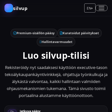
silvup
EN
▾
Premium-sisällön pääsy
Kuratoidut päivitykset
Hallintavarmuudet
Luo silvup-tilisi
Rekisteröidy nyt saadaksesi käyttöön executive-tason
tekoälykaupankäyntivinkkejä, ohjattuja työnkulkuja ja
älykästä valvontaa, kaikki hallintaan valmiiden
ohjausmekanismien tukemana. Tämä sivusto toimii
portaalina alustamme käyttöönottoon.
Jatkuva pääsy