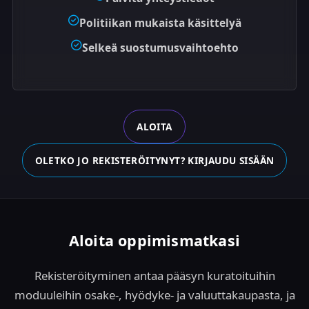
Politiikan mukaista käsittelyä
Selkeä suostumusvaihtoehto
ALOITA
OLETKO JO REKISTERÖITYNYT? KIRJAUDU SISÄÄN
Aloita oppimismatkasi
Rekisteröityminen antaa pääsyn kuratoituihin
moduuleihin osake-, hyödyke- ja valuuttakaupasta, ja