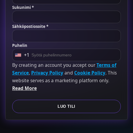
Sukunimi *
Sähköpostiosoite *
Puhelin
+1
U
n
By creating an account you accept our
Terms of
i
Service
,
Privacy Policy
and
Cookie Policy
. This
t
website serves as a marketing platform only.
e
Read More
d
S
LUO TILI
t
a
t