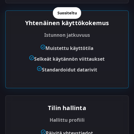
Suositeltu
Yhtenäinen käyttökokemus
Istunnon jatkuvuus
Muistettu käyttötila
Selkeät käytännön viittaukset
Standardoidut datarivit
Tilin hallinta
Hallittu profiili
Päivitä yhteystiedot