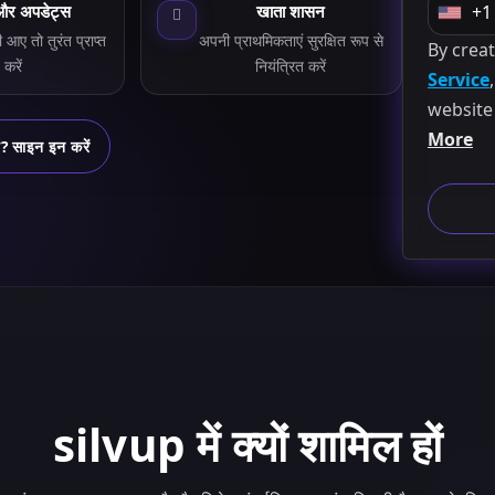
और अपडेट्स
खाता शासन
+1
U
आए तो तुरंत प्राप्त
अपनी प्राथमिकताएं सुरक्षित रूप से
By crea
n
करें
नियंत्रित करें
Service
i
website
t
More
e
ैं? साइन इन करें
d
S
t
a
t
e
s
+
1
silvup में क्यों शामिल हों