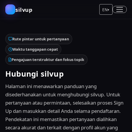
silvup
EN
▾
Rute pintar untuk pertanyaan
Waktu tanggapan cepat
Pengajuan terstruktur dan fokus topik
Hubungi silvup
Halaman ini menawarkan panduan yang
disederhanakan untuk menghubungi silvup. Untuk
pertanyaan atau permintaan, selesaikan proses Sign
Up dan masukkan detail Anda selama pendaftaran.
Pendekatan ini memastikan pertanyaan dialihkan
secara akurat dan terkait dengan profil akun yang