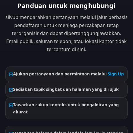
Panduan untuk menghubungi
silvup mengarahkan pertanyaan melalui jalur berbasis
pendaftaran untuk menjaga percakapan tetap
terorganisir dan dapat dipertanggungjawabkan.
Email publik, saluran telepon, atau lokasi kantor tidak
tercantum di sini.
Ajukan pertanyaan dan permintaan melalui
Sign Up
Sediakan topik singkat dan halaman yang dirujuk
Tawarkan cukup konteks untuk pengaldiran yang
akurat