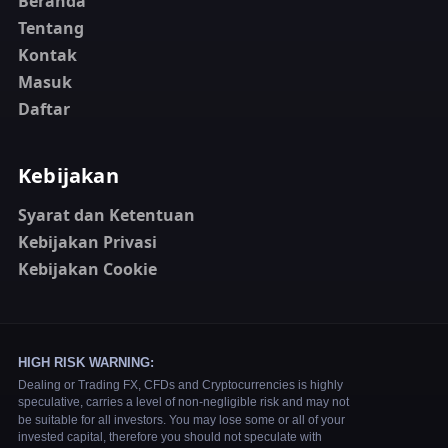
Beranda
Tentang
Kontak
Masuk
Daftar
Kebijakan
Syarat dan Ketentuan
Kebijakan Privasi
Kebijakan Cookie