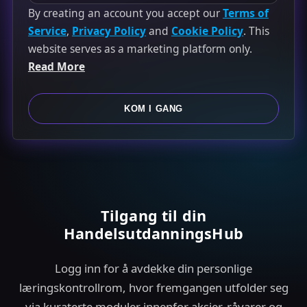
n
By creating an account you accept our
Terms of
i
Service
,
Privacy Policy
and
Cookie Policy
. This
t
website serves as a marketing platform only.
e
Read More
d
S
KOM I GANG
t
a
t
e
s
+
Tilgang til din
1
HandelsutdanningsHub
Logg inn for å avdekke din personlige
læringskontrollrom, hvor fremgangen utfolder seg
via kuraterte moduler innenfor aksjer, råvarer og