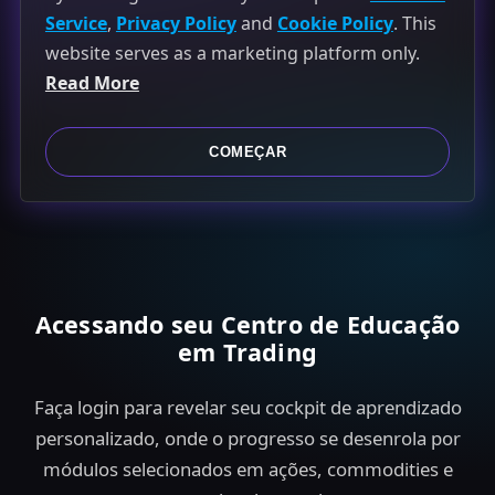
Service
,
Privacy Policy
and
Cookie Policy
. This
i
website serves as a marketing platform only.
t
Read More
e
d
S
COMEÇAR
t
a
t
e
s
Acessando seu Centro de Educação
+
em Trading
1
Faça login para revelar seu cockpit de aprendizado
personalizado, onde o progresso se desenrola por
módulos selecionados em ações, commodities e