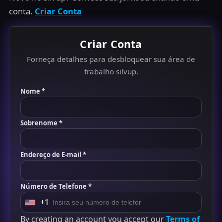
conta.
Criar Conta
Criar Conta
Forneça detalhes para desbloquear sua área de
trabalho silvup.
Nome *
Sobrenome *
Endereço de E-mail *
Número de Telefone *
+1
U
By creating an account you accept our
Terms of
n