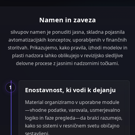
Namen in zaveza
silvupov namen je ponuditi jasna, skladna pojasnila
avtomatizacijskih konceptov, uporabljenih v finančnih
storitvah. Prikazujemo, kako pravila, izhodi modelov in
plasti nadzora lahko oblikujejo v revizijsko sledljive
delovne procese z jasnimi nadzornimi točkami.
1
Enostavnost, ki vodi k dejanju
Material organiziramo v uporabne module
—vhodne podatke, varovala, usmerjevalno
logiko in faze pregleda—da bralci razumejo,
kako so sistemi v resničnem svetu običajno
sestavljeni.