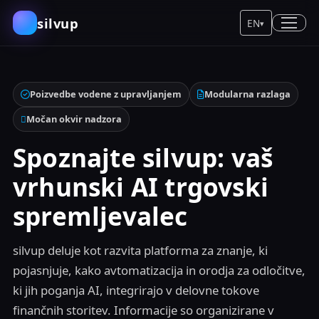
silvup
EN
▾
Poizvedbe vodene z upravljanjem
Modularna razlaga
Močan okvir nadzora
Spoznajte silvup: vaš
vrhunski AI trgovski
spremljevalec
silvup deluje kot razvita platforma za znanje, ki
pojasnjuje, kako avtomatizacija in orodja za odločitve,
ki jih poganja AI, integrirajo v delovne tokove
finančnih storitev. Informacije so organizirane v