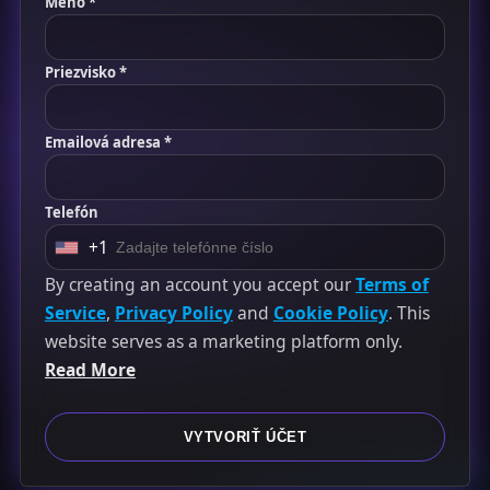
Meno *
Priezvisko *
Emailová adresa *
Telefón
+1
U
n
By creating an account you accept our
Terms of
i
Service
,
Privacy Policy
and
Cookie Policy
. This
t
website serves as a marketing platform only.
e
Read More
d
S
VYTVORIŤ ÚČET
t
a