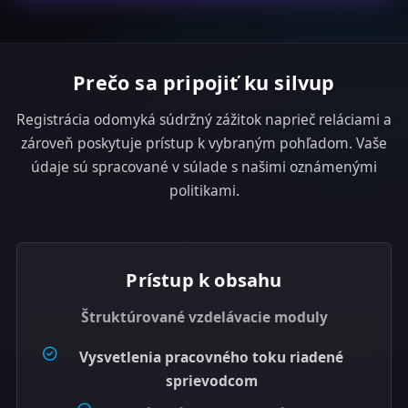
t
e
s
Prečo sa pripojiť ku silvup
+
1
Registrácia odomyká súdržný zážitok naprieč reláciami a
zároveň poskytuje prístup k vybraným pohľadom. Vaše
údaje sú spracované v súlade s našimi oznámenými
politikami.
Prístup k obsahu
Štruktúrované vzdelávacie moduly
Vysvetlenia pracovného toku riadené
sprievodcom